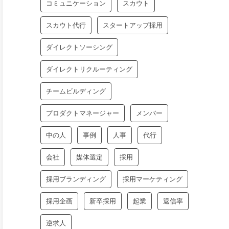
コミュニケーション
スカウト
スカウト代行
スタートアップ採用
ダイレクトソーシング
ダイレクトリクルーティング
チームビルディング
プロダクトマネージャー
メンバー
中の人
事例
人事
代行
会社
媒体選定
採用
採用ブランディング
採用マーケティング
採用企画
新卒採用
起業
返信率
逆求人