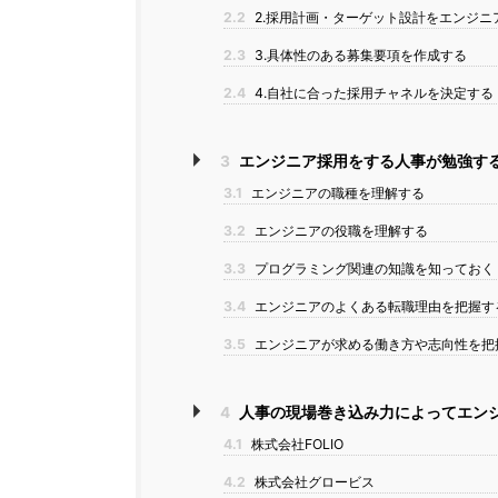
2.2
2.採用計画・ターゲット設計をエンジニ
2.3
3.具体性のある募集要項を作成する
2.4
4.自社に合った採用チャネルを決定する
3
エンジニア採用をする人事が勉強す
3.1
エンジニアの職種を理解する
3.2
エンジニアの役職を理解する
3.3
プログラミング関連の知識を知っておく
3.4
エンジニアのよくある転職理由を把握す
3.5
エンジニアが求める働き方や志向性を把
4
人事の現場巻き込み力によってエン
4.1
株式会社FOLIO
4.2
株式会社グロービス