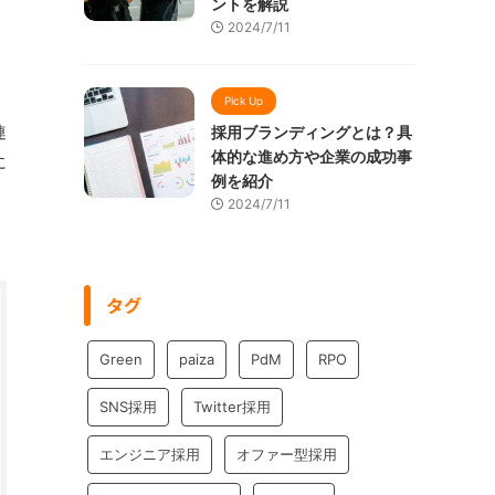
ントを解説
2024/7/11
Pick Up
連
採用ブランディングとは？具
体的な進め方や企業の成功事
に
例を紹介
2024/7/11
タグ
Green
paiza
PdM
RPO
SNS採用
Twitter採用
エンジニア採用
オファー型採用