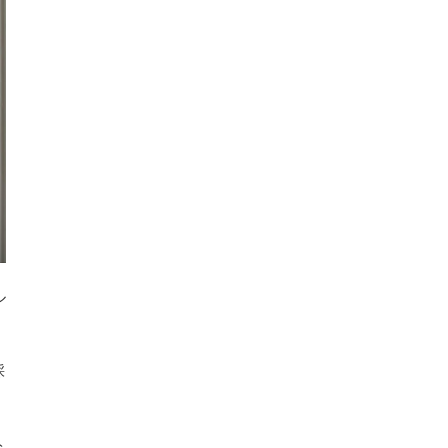
ル
採
ト