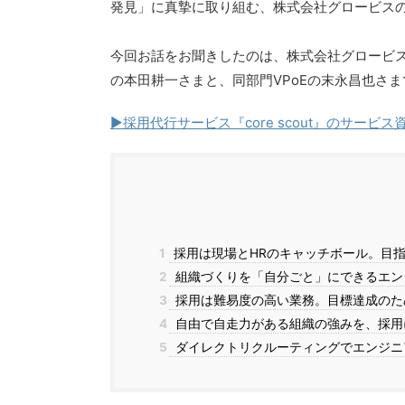
発見」に真摯に取り組む、株式会社グロービス
今回お話をお聞きしたのは、株式会社グロービス・デ
の本田耕一さまと、同部門VPoEの末永昌也さま
▶︎採用代行サービス『core scout』のサービ
1
採用は現場とHRのキャッチボール。目
2
組織づくりを「自分ごと」にできるエン
3
採用は難易度の高い業務。目標達成のた
4
自由で自走力がある組織の強みを、採用
5
ダイレクトリクルーティングでエンジニ