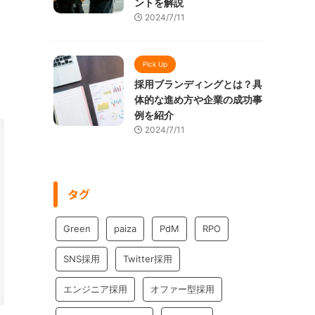
ントを解説
2024/7/11
Pick Up
採用ブランディングとは？具
体的な進め方や企業の成功事
例を紹介
2024/7/11
タグ
Green
paiza
PdM
RPO
SNS採用
Twitter採用
エンジニア採用
オファー型採用