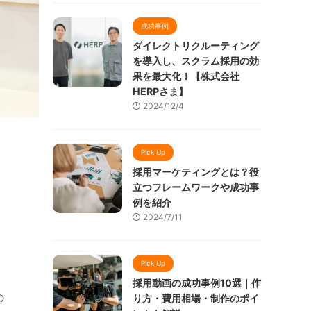
成功事例
ダイレクトリクルーティング
を導入し、スクラム採用の効
果を最大化！【株式会社
HERPさま】
2024/12/4
Pick Up
採用マーケティングとは？役
立つフレームワークや成功事
例を紹介
2024/7/11
Pick Up
採用動画の成功事例10選｜作
の
り方・費用相場・制作のポイ