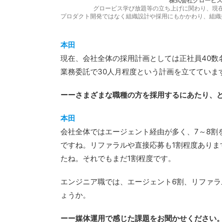
株式会社グロービス
グロービス学び放題等の立ち上げに関わり、現
プロダクト開発ではなく組織設計や採用にもかかわり、組織
本田
現在、会社全体の採用計画としては正社員40数
業務委託で30人月程度という計画を立てていま
ーーさまざまな職種の方を採用するにあたり、
本田
会社全体ではエージェント経由が多く、7～8割
ですね。リファラルや直接応募も1割程度あり
たね。それでもまだ1割程度です。
エンジニア職では、エージェント6割、リファラ
ょうか。
ーー媒体運用で感じた課題をお聞かせください