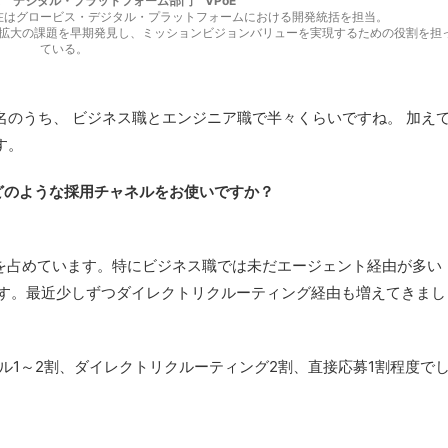
 デジタル・プラットフォーム部門 VPoE
在はグロービス・デジタル・プラットフォームにおける開発統括を担当。
拡大の課題を早期発見し、ミッションビジョンバリューを実現するための役割を担
ている。
名のうち、 ビジネス職とエンジニア職で半々くらいですね。 加え
す。
どのような採用チャネルをお使いですか？
を占めています。特にビジネス職では未だエージェント経由が多い
ます。最近少しずつダイレクトリクルーティング経由も増えてきまし
ル1～2割、ダイレクトリクルーティング2割、直接応募1割程度で
。