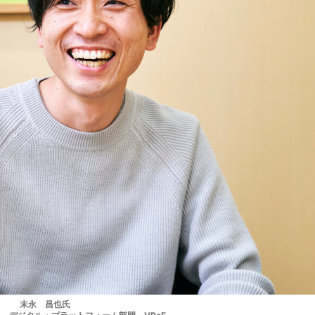
末永 昌也氏