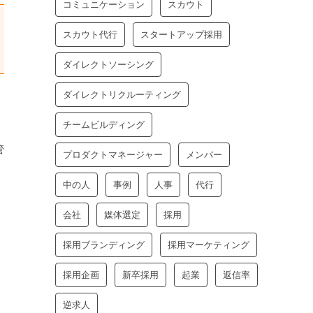
コミュニケーション
スカウト
スカウト代行
スタートアップ採用
ダイレクトソーシング
ダイレクトリクルーティング
チームビルディング
管
プロダクトマネージャー
メンバー
中の人
事例
人事
代行
会社
媒体選定
採用
採用ブランディング
採用マーケティング
採用企画
新卒採用
起業
返信率
逆求人